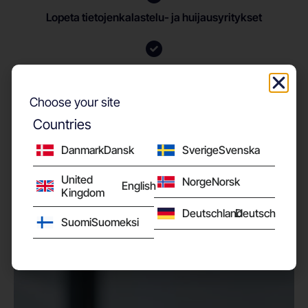
Lopeta tietojenkalastelu- ja huijausyritykset
Ota kiinni edistyneistä väistötekniikoista
Choose your site
Countries
Estä APT:t ja nollapäivähyökkäykset
Danmark
Dansk
Sverige
Svenska
United
Norge
Norsk
English
Kingdom
Deutschland
Deutsch
Suomi
Suomeksi