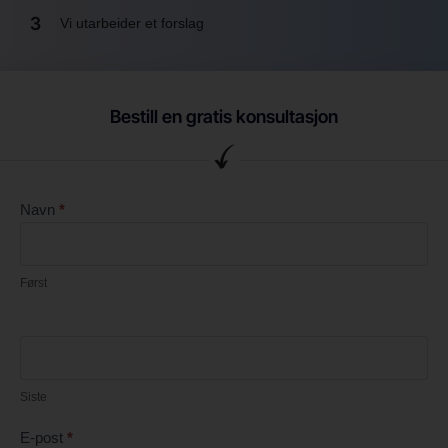
3
Vi utarbeider et forslag
Bestill en gratis konsultasjon
Contact
Navn
*
NN
Først
Siste
E-post
*