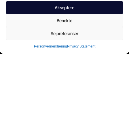
Akseptere
Bedrift
Benekte
Om
Vilkår og betingelser
Hvorfor velge oss
Personvernerklæring
Se preferanser
Personvernerklæring
Privacy Statement
Form
Footer
NN
Jeg godtar personvernreglene og gir min tillatelse til å behandle
personopplysningene mine for formålene spesifisert i
personvernreglene.
Sende