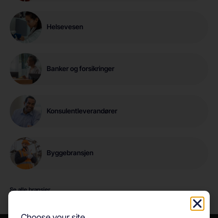
Helsevesen
Banker og forsikringer
Konsulentleverandører
Byggebransjen
Se alle bransjer
Choose your site