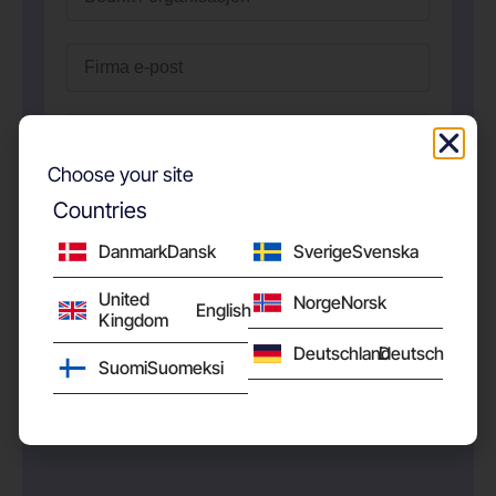
Choose your site
Countries
Danmark
Dansk
Sverige
Svenska
United
Norge
Norsk
English
Kingdom
Jeg godtar NetDefender-vilkårene
Deutschland
Deutsch
Suomi
Suomeksi
Send inn