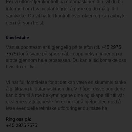
Før vi utfører fjernkontroll på datamaskinen din, vil du bli
informert om hva vi planlegger å gjøre og du må gi ditt
samtykke. Du vil ha full kontroll over økten og kan avbryte
den når som helst.
Kundestøtte
Vårt supportteam er tilgjengelig på telefon (tlf.
+45 2975
7575
) for å svare på spørsmål, ta opp bekymringer og gi
støtte gjennom hele prosessen. Du kan alltid kontakte oss
hvis du er i tvil.
Vi har full forståelse for at det kan være en skummel tanke
å gi tilgang til datamaskinen din. Vi håper disse punktene
kan bidra til å roe bekymringene dine og skape tillit til vår
eksterne støttetjeneste. Vi er her for å hjelpe deg med å
løse eventuelle tekniske utfordringer du måtte ha.
Ring oss på:
+45 2975 7575