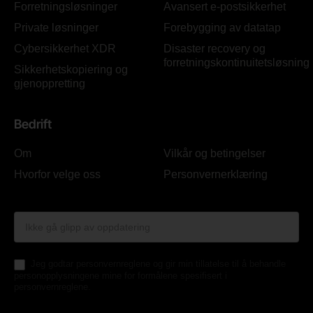
Forretningsløsninger
Avansert e-postsikkerhet
Private løsninger
Forebygging av datatap
Cybersikkerhet XDR
Disaster recovery og
forretningskontinuitetsløsning
Sikkerhetskopiering og
gjenoppretting
Bedrift
Om
Vilkår og betingelser
Hvorfor velge oss
Personvernerklæring
Form
Footer
NN
Jeg godtar personvernreglene og gir min tillatelse til å behandle
personopplysningene mine for formålene spesifisert i
personvernreglene.