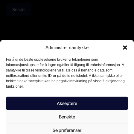
Sende
Administrer samtykke
Telefon åpningstider
mandag til fredag ​​kl 08.00 til 16.00
For å gi de beste opplevelsene bruker vi teknologier som
informasjonskapsler for å lagre og/eller få tilgang til enhetsinformasjon. Å
samtykke til disse teknologiene vil tillate oss å behandle data som
nettleseratferd eller unike ID-er på dette nettstedet. Å ikke samtykke eller
trekke tilbake samtykke kan ha negativ innvirkning på visse funksjoner og
funksjoner.
Njalsgade 21 F 2,
2300 København S
Akseptere
T: +45 2975 7575
E: info@netdefender.eu
Benekte
Se preferanser
CVR. nummer 44504081